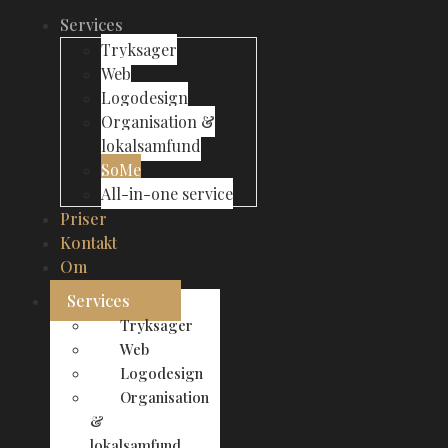
Services
Tryksager
Web
Logodesign
Organisation &
lokalsamfund
SoMe
All-in-one service
Priser
Kontakt
Om
Services
Tryksager
Web
Logodesign
Organisation
&
lokalsamfund