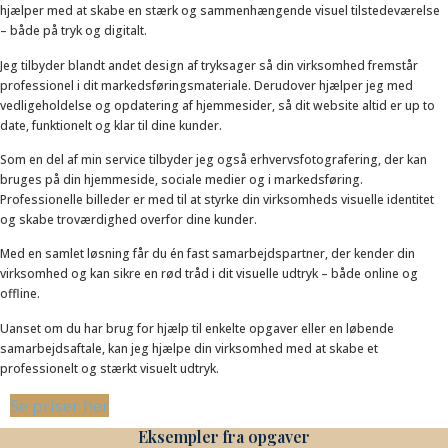
hjælper med at skabe en stærk og sammenhængende visuel tilstedeværelse
– både på tryk og digitalt.
Jeg tilbyder blandt andet design af tryksager så din virksomhed fremstår
professionel i dit markedsføringsmateriale. Derudover hjælper jeg med
vedligeholdelse og opdatering af hjemmesider, så dit website altid er up to
date, funktionelt og klar til dine kunder.
Som en del af min service tilbyder jeg også erhvervsfotografering, der kan
bruges på din hjemmeside, sociale medier og i markedsføring.
Professionelle billeder er med til at styrke din virksomheds visuelle identitet
og skabe troværdighed overfor dine kunder.
Med en samlet løsning får du én fast samarbejdspartner, der kender din
virksomhed og kan sikre en rød tråd i dit visuelle udtryk – både online og
offline.
Uanset om du har brug for hjælp til enkelte opgaver eller en løbende
samarbejdsaftale, kan jeg hjælpe din virksomhed med at skabe et
professionelt og stærkt visuelt udtryk.
Se priser her
Eksempler fra opgaver