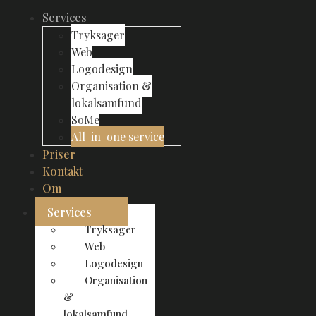
Services
Tryksager
Web
Logodesign
Organisation &
lokalsamfund
SoMe
All-in-one service
Priser
Kontakt
Om
Services
Tryksager
Web
Logodesign
Organisation
&
lokalsamfund