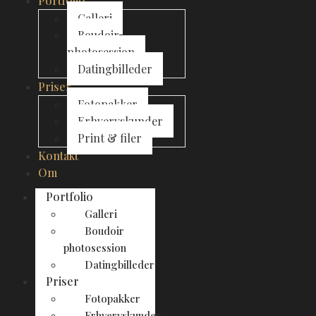
Portfolio
Galleri
Boudoir
photosession
Datingbilleder
Priser
Fotopakker
Erhvervskunder
Print & filer
Kontakt
Om
Portfolio
Galleri
Boudoir
photosession
Datingbilleder
Priser
Fotopakker
Erhvervskunder