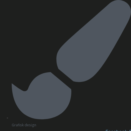
Videre
til
indhold
Grafisk design