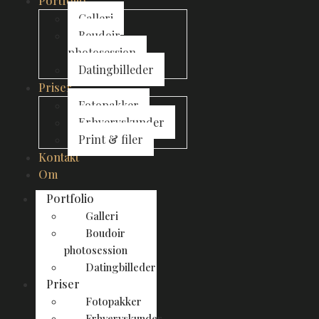
Portfolio
Galleri
Boudoir
photosession
Datingbilleder
Priser
Fotopakker
Erhvervskunder
Print & filer
Kontakt
Om
Portfolio
Galleri
Boudoir
photosession
Datingbilleder
Priser
Fotopakker
Erhvervskunder