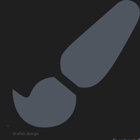
Videre
til
indhold
Grafisk design