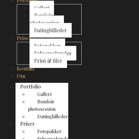
Portfolio
Galleri
Boudoir
photosession
Datingbilleder
Priser
Fotopakker
Erhvervskunder
Print & filer
Kontakt
Om
Portfolio
Galleri
Boudoir
photosession
Datingbilleder
Priser
Fotopakker
Erhvervskunder