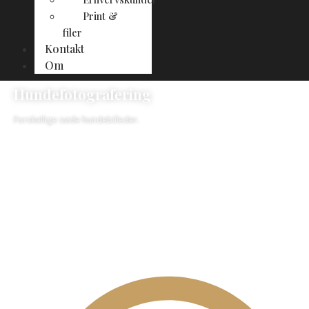
Print &
filer
Kontakt
Om
Hundefotografering
Forskellige søde hundebilleder.