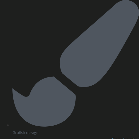
Videre
til
indhold
Grafisk design