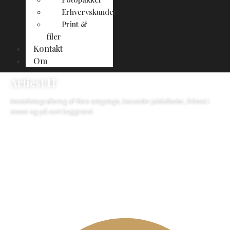
Erhvervskunder
Print &
filer
Kontakt
Om
Artiest H
Hestefotografering af flere omgange, herunder julebilleder, frihest i
sneen og på sort baggrund.